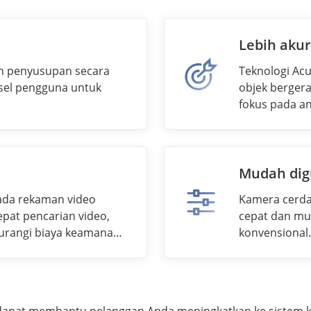
Lebih akur
n penyusupan secara
Teknologi Ac
sel pengguna untuk
objek berger
fokus pada a
AcuSense jug
pencitraan wa
Mudah di
ada rekaman video
Kamera cerd
at pencarian video,
cepat dan mu
urangi biaya keamanan
konvensional
semua orang.
dapat membantu pelanggan Anda meningkatkan ke sistem 