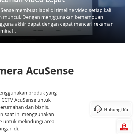
ense membuat label di timeline video setiap kali
an muncul. Dengan menggunakan kemampuan
pengguna akhir dapat dengan cepat mencari rekaman
minati.
mera AcuSense
enggunakan produk yang
 CCTV AcuSense untuk
 perumahan dan bisnis.
Hubungi Kami
on saat ini menggunakan
e untuk melindungi area
Hi
angan di: