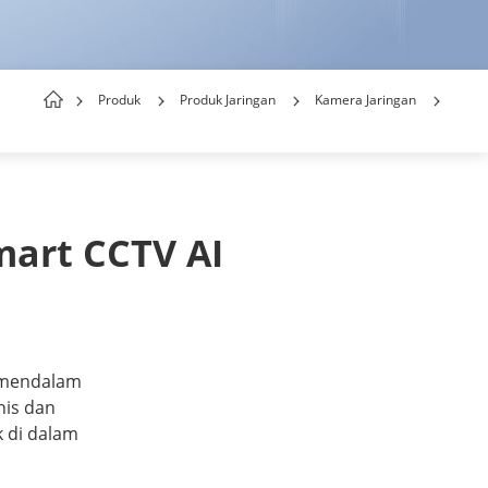
Produk
Produk Jaringan
Kamera Jaringan
rt CCTV AI 
 mendalam
nis dan
 di dalam