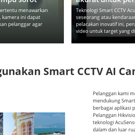
ertentu menawarkan
Teknologi Smart CCTV AcuS
, kamera ini dapat
seseorang atau kendara
an pelanggar agar
pelacakan inovatif ini, 
video untuk target yang di
unakan Smart CCTV AI Ca
Pelanggan kami m
mendukung Smart
berbagai aplikasi
Pelanggan Hikvisi
teknologi AcuSens
dalam dan luar ru