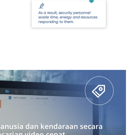
anusia dan kendaraan secara
carian video cepat