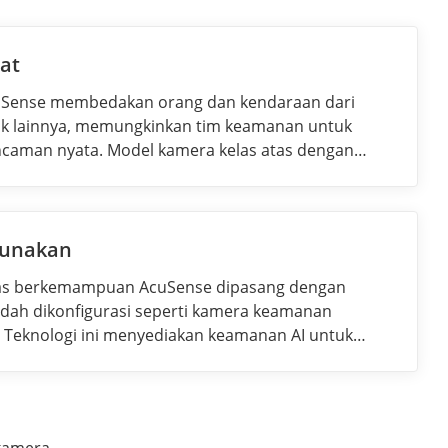
at
uSense membedakan orang dan kendaraan dari
ak lainnya, memungkinkan tim keamanan untuk
ncaman nyata. Model kamera kelas atas dengan
a menggunakan teknologi ColorVu Hikvision untuk
rna 24/7.
gunakan
as berkemampuan AcuSense dipasang dengan
dah dikonfigurasi seperti kamera keamanan
. Teknologi ini menyediakan keamanan AI untuk
kamera