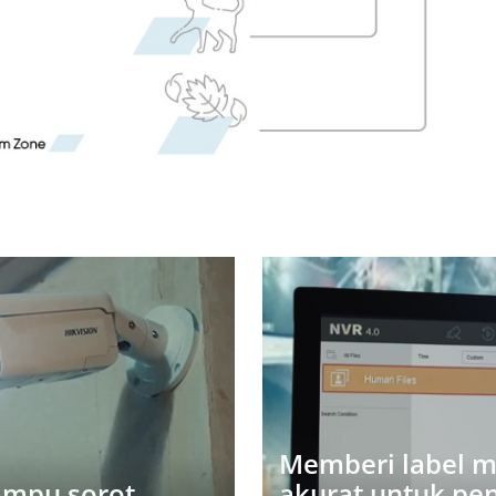
Memberi label m
ampu sorot
akurat untuk pen