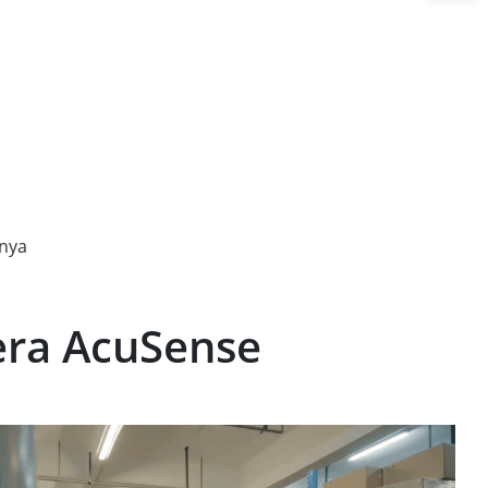
nnya
era AcuSense