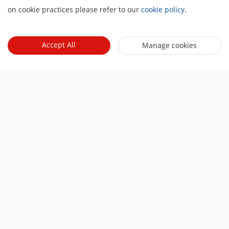
TAUTAN TERKAIT
on cookie practices please refer to our
cookie policy
.
Accept All
Manage cookies
Pemilih produk
Jelajahi produk kami dan identifikasi yang paling cocok
Tentang Kami
Profil Perusahaan
Ruang berita
Laporan Keuangan
Blog