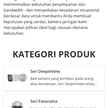
meminimalkan kebutuhan penyimpanan dan
bandwidth - dan menyediakan kesadaran situasional
berdasar data untuk membantu Anda membuat
keputusan yang cerdas, kamera jaringan kami
merupakan pilihan ideal bagi ratusan skenario
kebutuhan.
KATEGORI PRODUK
Seri DeepinView
Baik kamera yang berfokus pada orang
atau kendaraan, Seri DeepinView selalu
berusaha melihat lebih banyak dengan
teknologi Pembelajaran Mendalam di
dalamnya. Kamera DeepinView tidak hanya
Seri Panorama
menawarkan data video dan gambar,