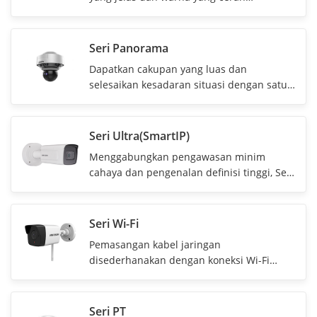
sepanjang waktu
Seri Panorama
Dapatkan cakupan yang luas dan
selesaikan kesadaran situasi dengan satu
kamera
Seri Ultra(SmartIP)
Menggabungkan pengawasan minim
cahaya dan pengenalan definisi tinggi, Seri
Ultra Hikvision dapat dengan mudah
memenuhi kebutuhan proyek perusahaan
dengan kinerja yang luar biasa tinggi.
Seri Wi-Fi
Pemasangan kabel jaringan
disederhanakan dengan koneksi Wi-Fi
otomatis yang tidak memerlukan
konfigurasi IP yang sulit.
Seri PT