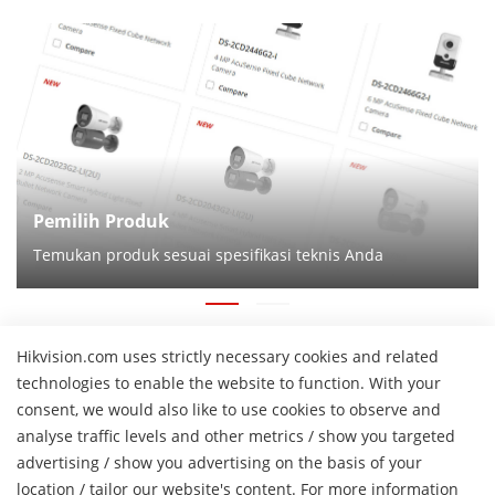
Pemilih Produk
Temukan produk sesuai spesifikasi teknis Anda
Berbicara dengan perwakilan 
Hikvision.com uses strictly necessary cookies and related
kami
technologies to enable the website to function. With your
consent, we would also like to use cookies to observe and
analyse traffic levels and other metrics / show you targeted
Hubungi Kami
advertising / show you advertising on the basis of your
H
location / tailor our website's content. For more information