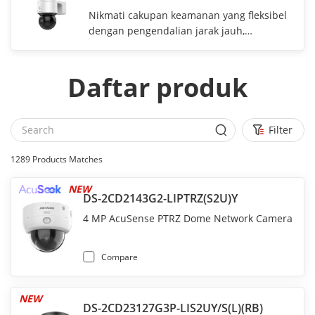
Nikmati cakupan keamanan yang fleksibel
dengan pengendalian jarak jauh,
pemutaran, dan pemiringan bermotor
Daftar produk
Filter
1289
Products Matches
NEW
DS-2CD2143G2-LIPTRZ(S2U)Y
4 MP AcuSense PTRZ Dome Network Camera
Compare
NEW
DS-2CD23127G3P-LIS2UY/S(L)(RB)