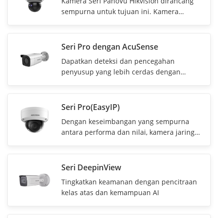
Kamera Seri PanoVu Hikvision dirancang
tetapi juga wawasan yang Anda perlukan
sempurna untuk tujuan ini. Kamera
untuk membangun dunia yang lebih
lengkap ini bisa mengambil gambar
cerdas dan aman.
panorama yang sangat baik serta gambar
close-up untuk memberikan pertimbangan
Seri Pro dengan AcuSense
baik pada panorama maupun detail.
Dapatkan deteksi dan pencegahan
penyusup yang lebih cerdas dengan
analitik AI
Seri Pro(EasyIP)
Dengan keseimbangan yang sempurna
antara performa dan nilai, kamera jaringan
Hikvision Seri Pro bertujuan menyediakan
komponen yang tepat, termasuk fitur
cerdas yang terjangkau dan mudah
Seri DeepinView
digunakan.
Tingkatkan keamanan dengan pencitraan
kelas atas dan kemampuan AI