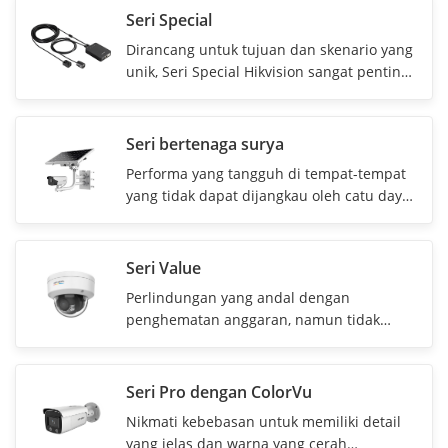
Seri Special
Dirancang untuk tujuan dan skenario yang
unik, Seri Special Hikvision sangat penting
bagi solusi video jaringan andal yang
membutuhkan lebih dari sekadar yang
ditawarkan kamera jaringan standar.
Seri bertenaga surya
Performa yang tangguh di tempat-tempat
yang tidak dapat dijangkau oleh catu daya
dan kabel Ethernet
Seri Value
Perlindungan yang andal dengan
penghematan anggaran, namun tidak
pernah mengorbankan kinerja
Seri Pro dengan ColorVu
Nikmati kebebasan untuk memiliki detail
yang jelas dan warna yang cerah