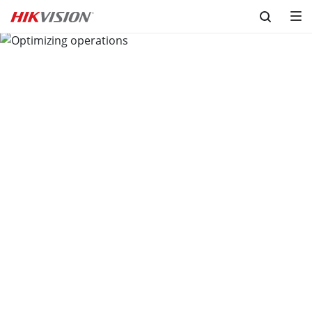
Skip to content
Optimizing operations
Elevating the customer experience with diverse service 
systems