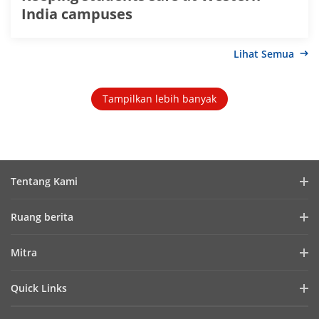
India campuses
Lihat Semua
Tampilkan lebih banyak
Tentang Kami
Profil Perusahaan
Ruang berita
Laporan Keuangan
Blog
Mitra
Cybersecurity
Berita Terbaru
Hik-Partner Pro
Keberlanjutan
Quick Links
Kisah Sukses
Temukan Distributor
Fokus pada Kualitas
HikTech Star
HikSnap