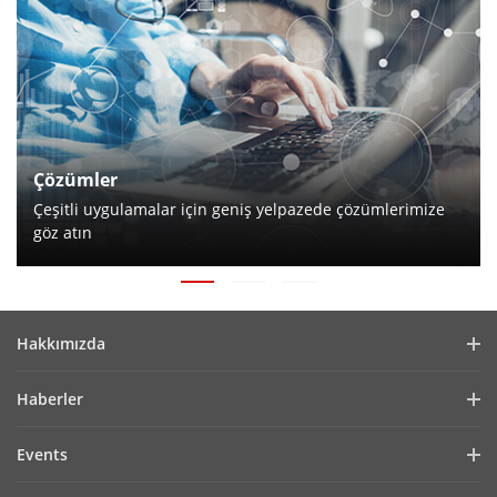
Çözümler
Çeşitli uygulamalar için geniş yelpazede çözümlerimize
göz atın
Hakkımızda
Company Profile
Haberler
Financial Report
Blog
Events
Cybersecurity
Latest News
Hikvision Live