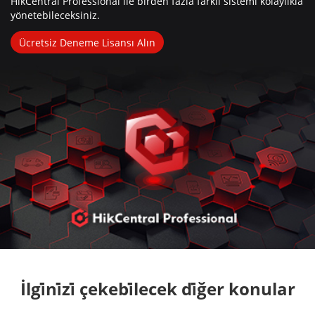
HikCentral Professional ile birden fazla farklı sistemi kolaylıkla 
yönetebileceksiniz.
Ücretsiz Deneme Lisansı Alın
İlgi̇ni̇zi̇ çekebi̇lecek di̇ğer konular