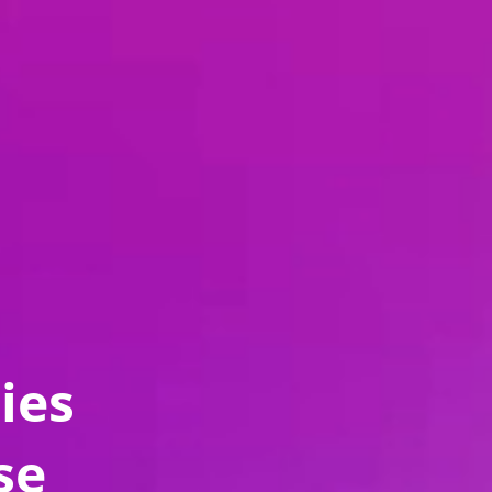
es 
se