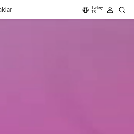
Turkey
aklar
TR