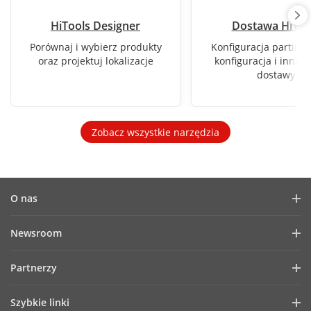
HiTools Designer
Dostawa HiToo
Porównaj i wybierz produkty
Konfiguracja partii, 
oraz projektuj lokalizacje
konfiguracja i inne f
dostawy
Zobacz wszystkie narzędzia
O nas
Profil firmy
Newsroom
Raport finansowy
Blog
Partnerzy
Cyberbezpieczeństwo
Aktualności
Hik-Partner Pro
Zasady zgodności
Szybkie linki
Success Stories