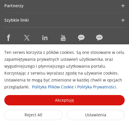
Blog
Partnerzy
Cyberbezpieczeństwo
Aktualności
Hik-Partner Pro
Zasady zgodności
Szybkie linki
Success Stories
Znajdź autoryzowanego dystrybutora
Zrównoważony rozwój
Technologie AIoT
HikSnap
Znajdź partnera technologicznego
Koncentracja na jakości
Gdzie kupić?
Biblioteka wideo
Hikvision Embedded Open Platform
Skontaktuj się z nami
eLearning Hikvision
Ten serwis korzysta z plików cookies. Są one stosowane w celu
Skontaktuj się z nami
Kariera
zapamiętywania prywatnych ustawień użytkownika, oraz
Lista eventów
wygodniejszego i płynniejszego użytkowania portalu.
Mapa strony
Zapisz się do newslettera
Korzystając z serwisu wyrażasz zgodę na używanie cookies.
Ustawienia te mogą być zmienione w każdej chwili w opcjach
H
© 2026 Hangzhou Hikvision Digital Technology Co., Ltd. All
przeglądarki.
Polityka Plików Cookie
i
Polityka Prywatności
.
Rights Reserved.
Privacy Policy
Cookie Policy
Cookies
Preferences
Anuluj Subskrypcję
Akceptuję
Reject All
Ustawienia