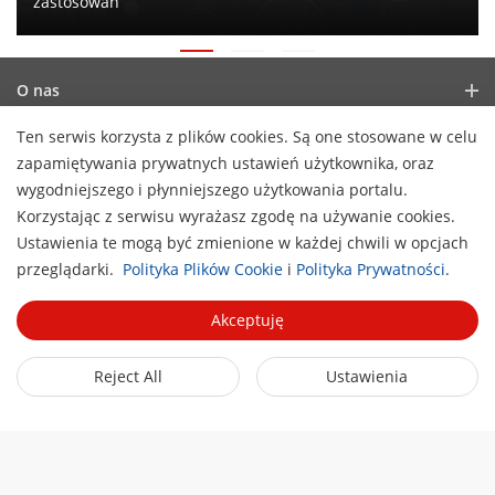
zastosowań
O nas
Profil firmy
Ten serwis korzysta z plików cookies. Są one stosowane w celu
Newsroom
zapamiętywania prywatnych ustawień użytkownika, oraz
Raport finansowy
Blog
wygodniejszego i płynniejszego użytkowania portalu.
Partnerzy
Cyberbezpieczeństwo
Korzystając z serwisu wyrażasz zgodę na używanie cookies.
Aktualności
Hik-Partner Pro
Ustawienia te mogą być zmienione w każdej chwili w opcjach
Zasady zgodności
Szybkie linki
H
Success Stories
przeglądarki.
Polityka Plików Cookie
i
Polityka Prywatności
.
Znajdź autoryzowanego dystrybutora
Zrównoważony rozwój
Technologie AIoT
HikSnap
Znajdź partnera technologicznego
Koncentracja na jakości
Akceptuję
Gdzie kupić?
Biblioteka wideo
Hikvision Embedded Open Platform
Skontaktuj się z nami
eLearning Hikvision
Reject All
Ustawienia
Skontaktuj się z nami
Kariera
Lista eventów
Mapa strony
Zapisz się do newslettera