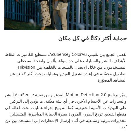
01:30
حماية أكثر ذكاءً في كل مكان
بفضل الجمع بين تقنيتي ColorVu وAcuSense، تستطيع الكاميرات التقاط
الأهداف، البشر والسيارات على حد سواء، بألوان واضحة. سيحظى
المستخدمون، من خلال الاتصال بالمنتجات بالخلفية من Hikvision،
بتفاصيل محسّنة في إعادة تشغيل الفيديو وعمليات بحث أكثر كفاءة عن
المشاهد المصوّرة.
يميّز برنامج Motion Detection 2.0 المدعوم من تقنية AcuSense البشر
والسيارات عن الأجسام الأخرى في أي بيئة معيّنة، ما يؤدي إلى التركيز
على التهديدات الأمنية الحقيقية، كما أنه يتيح إجراء عمليات بحث فعالة في
مقطع الفيديو. تردع الطرز، المزودة بميزة الحماية المباشرة، المتسللين
بتحذيرات مرئية وسمعية في أثناء إرسال الإشعارات إلى المستخدمين عن
بُعد.