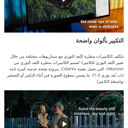
00:56
التكبير بألوان واضحة
تتكيّف الكاميرات متغيّرة البُعد البؤري مع سيناريوهات مختلفة من خلال
تغيير البُعد البؤري للكاميرا. تُصمم الكاميرات متغيّرة البُعد البؤري من
Hikvision، التي تعمل بتقنية ColorVu، مزودة بفتحة عدسة كبيرة ثابتة
ذات بُعد بؤري F1.0، ما يضمن سطوع الصورة في أثناء التكبير أو التصغير
بواسطة الكاميرا.