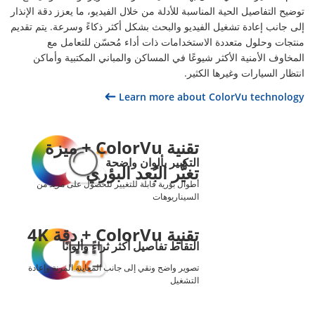
توضيح التفاصيل الحية المناسبة للأدلة من خلال الفيديو، ما يعزز دقة الإنذار
إلى جانب إعادة تشغيل الفيديو والبحث بشكل أكثر ذكاءً وسرعة. يتم تقديم
منتجات وحلول متعددة الاستخدامات ذات أداء مُحسّن للتعامل مع
المخاوف الأمنية الأكثر شيوعًا في المساكن والمباني المكتبية وأماكن
انتظار السيارات وغيرها الكثير.
Learn more about ColorVu technology
تقنية ColorVu + ميزة
التكبير بألوان واضحة
تغيُّر البُعد البؤري
أطوال بؤرية قابلة للتغيير للحصول على مزيد من
السيناريوهات
تقنية ColorVu + دقة 4K
التقاط تفاصيل أكثر ثراءً وألوانًا
تصوير واضح ونقي إلى جانب المعاينة المرنة وإعادة
التشغيل