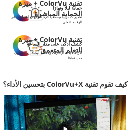
تقنية ColorVu + ميزة
حماية ليلاً ونهارًا
الحماية المباشرة
تحذيرات مرئية وسمعية في الموقع مع إشعارات في
الوقت الفعلي
تقنية ColorVu + ميزة
كشف أذكى على مدار الساعة
التعلم المتعمق
الارتقاء بدقة الإنذارات وكفاءة البحث إلى مستوى
جديد تمامًا
كيف تقوم تقنية ColorVu+X بتحسين الأداء؟