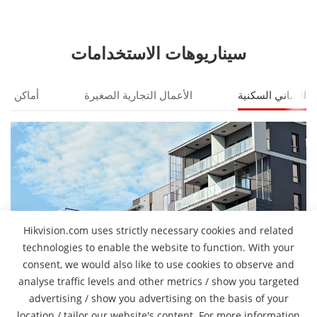
سيناريوهات الاستخدامات
المباني السكنية
الأعمال التجارية الصغيرة
أماكن انت
Hikvision.com uses strictly necessary cookies and related
technologies to enable the website to function. With your
consent, we would also like to use cookies to observe and
analyse traffic levels and other metrics / show you targeted
advertising / show you advertising on the basis of your
Pro
location / tailor our website's content. For more information