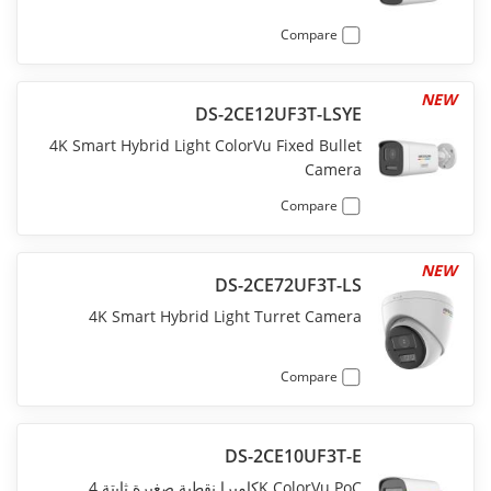
Compare
NEW
DS-2CE12UF3T-LSYE
4K Smart Hybrid Light ColorVu Fixed Bullet
Camera
Compare
NEW
DS-2CE72UF3T-LS
4K Smart Hybrid Light Turret Camera
Compare
DS-2CE10UF3T-E
كاميرا نقطية صغيرة ثابتة 4K ColorVu PoC