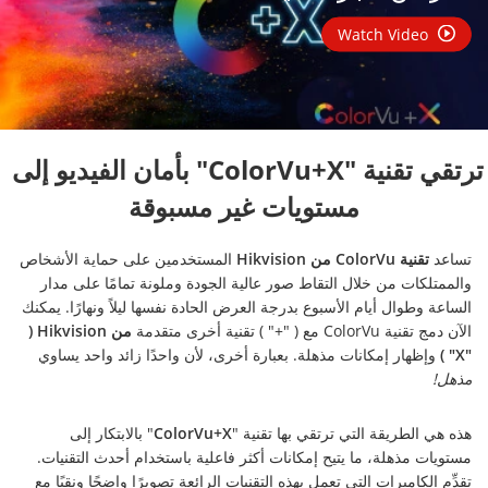
Watch Video
ترتقي تقنية "ColorVu+X" بأمان الفيديو إلى 
مستويات غير مسبوقة
تساعد
تقنية ColorVu من Hikvision
المستخدمين على حماية الأشخاص
والممتلكات من خلال التقاط صور عالية الجودة وملونة تمامًا على مدار
الساعة وطوال أيام الأسبوع بدرجة العرض الحادة نفسها ليلاً ونهارًا. يمكنك
الآن دمج تقنية ColorVu ‏مع ( "+" ) تقنية أخرى متقدمة
من Hikvision‏ (
"X" )
وإظهار إمكانات مذهلة. بعبارة أخرى، لأن واحدًا زائد واحد يساوي
مذهل!
هذه هي الطريقة التي ترتقي بها تقنية "
ColorVu+X
" بالابتكار إلى
مستويات مذهلة، ما يتيح إمكانات أكثر فاعلية باستخدام أحدث التقنيات.
تقدِّم الكاميرات التي تعمل بهذه التقنيات الرائعة تصويرًا واضحًا ونقيًا مع