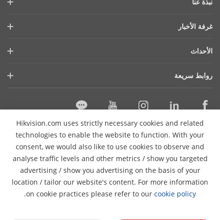
نبذة عنا
ملف الشركة
غرفة الأخبار
التقرير المالي
المدونة
الأحداث
الأمن السيبراني
أحدث الاخبار
هيكفيجن لايف
الاستدامة
روابط سريعة
قصص النجاح
قايمة الاحداث
تركز علي الجودة
التقنيات الأساسية
ما ذكرته الصحافة
اتصل بنا
أماكن الشراء
Hikvision.com uses strictly necessary cookies and related
الدعم عبر الإنترنت
اتصل بنا
technologies to enable the website to function. With your
consent, we would also like to use cookies to observe and
analyse traffic levels and other metrics / show you targeted
اشترك في النشرة الإخبارية
advertising / show you advertising on the basis of your
Pro
location / tailor our website's content. For more information
© 2026 Hangzhou Hikvision Digital Technology Co., Ltd. جميع
.
on cookie practices please refer to our
cookie policy
الحقوق محفوظة
الغاء الشتراك
سياسة الخصوصية
سياسة
الكوكيز
تفضيلات الكوكيز