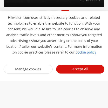
Hikvision.com uses strictly necessary cookies and related
technologies to enable the website to function. With your
consent, we would also like to use cookies to observe and
نبذة عنا
analyse traffic levels and other metrics / show you targeted
advertising / show you advertising on the basis of your
ملف الشركة
Pro
غرفة الأخبار
location / tailor our website's content. For more information
التقرير المالي
.
on cookie practices please refer to our
cookie policy
المدونة
الأحداث
الأمن السيبراني
أحدث الاخبار
هيكفيجن لايف
الاستدامة
Accept All
Manage cookies
روابط سريعة
قصص النجاح
قايمة الاحداث
تركز علي الجودة
التقنيات الأساسية
ما ذكرته الصحافة
اتصل بنا
أماكن الشراء
الدعم عبر الإنترنت
اتصل بنا