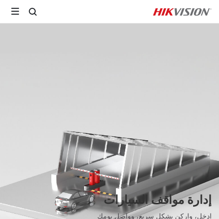
إدارة مواقف السيارات
ادخل، واركن بشكل سريع، وواصل يومك