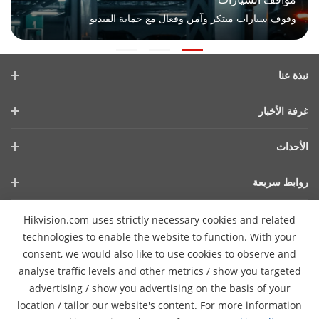
وقوف سيارات مبتكر وآمن وفعال مع حماية الفيديو
نبذة عنا
ملف الشركة
غرفة الأخبار
التقرير المالي
المدونة
الأحداث
الأمن السيبراني
أحدث الاخبار
هيكفيجن لايف
الاستدامة
روابط سريعة
قصص النجاح
قايمة الاحداث
تركز علي الجودة
التقنيات الأساسية
ما ذكرته الصحافة
Hikvision.com uses strictly necessary cookies and related
اتصل بنا
أماكن الشراء
technologies to enable the website to function. With your
consent, we would also like to use cookies to observe and
الدعم عبر الإنترنت
اتصل بنا
analyse traffic levels and other metrics / show you targeted
advertising / show you advertising on the basis of your
Pro
location / tailor our website's content. For more information
اشترك في النشرة الإخبارية