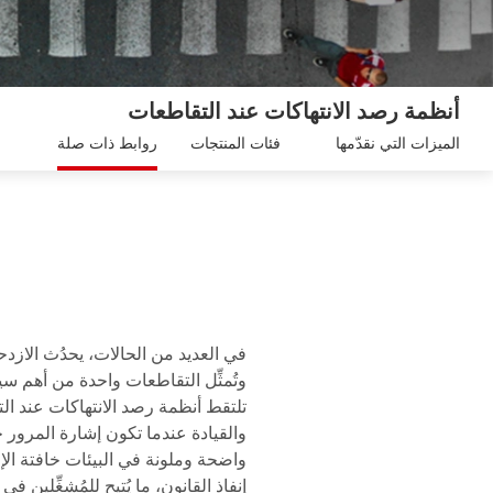
أنظمة رصد الانتهاكات عند التقاطعات
الميزات التي نقدّمها
فئات المنتجات
روابط ذات صلة
في العديد من الحالات، يحدُث الازد
وتُمثِّل التقاطعات واحدة من أهم سي
واضحة وملونة في البيئات خافتة الإ
إنفاذ القانون، ما يُتيح للمُشغِّلي