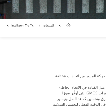
المنتجات
Intelligent Traffic
حركة المرور من اتجاهات مُختلفة.
ة والمُخالِفة للقوانين مثل القيادة في الاتجاه الخاطئ
والقيادة عندما تكون إشارة المرور حمراء والتغيير غير القانوني للحارات باستخدام كاميرات مزوّدة بمستشعرات GMOS التي تُوفِّر صورًا
ُرق وتحسين كفاءة النقل وتيسير
ات في الوقت الفعلي لتحسين السلامة