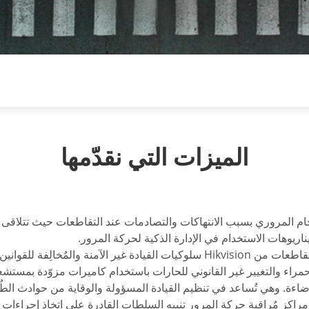
الميزات التي نقدّمها
حام المروري بسبب الانتهاكات والتصادمات عند التقاطعات حيث تتلاقى 
ناريوهات الاستخدام في الإدارة الذكية لحركة المرور.
تلتقط أنظمة رصد الانتهاكات عند التقاطعات من Hikvision سلوكيات القيادة غير الآمن
ضاءة. وهي تُساعد في تنظيم القيادة المسؤولة والوقاية من حوادث الط
ن في مراكز مُراقبة حركة المرور تنبيه السلطات القادرة على اتخاذ إجراء