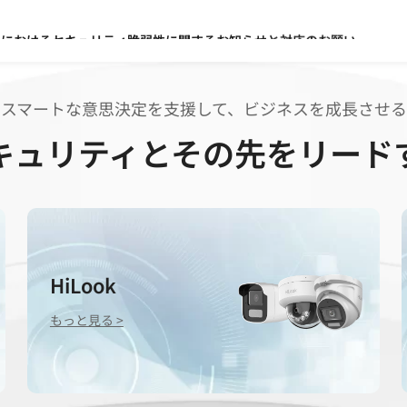
カメラにおけるセキュリティ脆弱性に関するお知らせと対応のお願い
ラ分野で世界初となるEUCC認証を取得
スマートな意思決定を支援して、ビジネスを成長させる
キュリティとその先をリード
リズム搭載カメラによる実証を支援
HiLook
もっと見る >