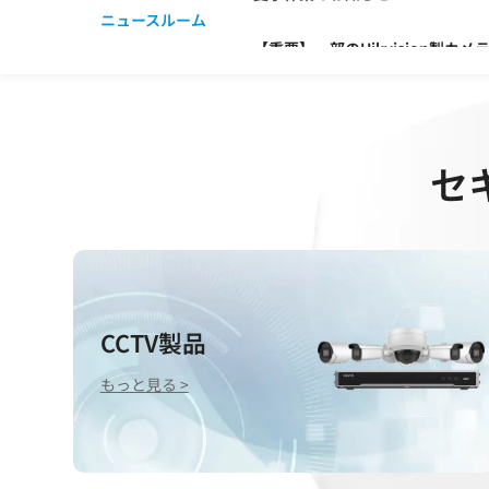
ニュースルーム
【重要】一部のHikvision製
Hikvision、ネットワークカメ
セ
HIKVISION、熊検知AIアルゴ
夏季休業のお知らせ
CCTV製品
もっと見る >