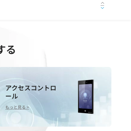
【新製品】HDD容量を約30%〜最大50%削減！HIKVISION、画質を落とさず長期録画を可能にする「Guanlan AIエンコーディング」搭載の次世代DVR「PowerX 2.0」シリーズを発表
する
アクセスコントロ
ール
もっと見る >