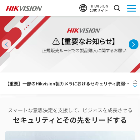
HIKVISION
公式サイト
HIKVISION、熊検知AIアルゴリズム搭載カメラによる実証を支援
夏季休業のお知らせ
【重要】一部のHikvision製カメラにおけるセキュリティ脆弱性に関するお知らせと対応のお願い
Hikvision、ネットワークカメラ分野で世界初となるEUCC認証を取得
スマートな意思決定を支援して、ビジネスを成長させる
【新製品】HDD容量を約30%〜最大50%削減！HIKVISION、画質を落とさず長期録画を可能にする「Guanlan AIエンコーディング」搭載の次世代DVR「PowerX 2.0」シリーズを発表
セキュリティとその先をリードする
HIKVISION、熊検知AIアルゴリズム搭載カメラによる実証を支援