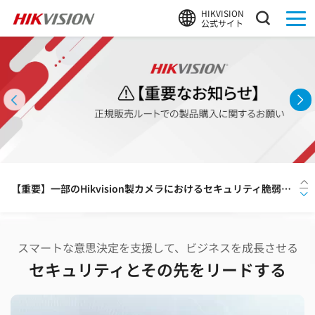
HIKVISION
公式サイト
HIKVISION、熊検知AIアルゴリズム搭載カメラによる実証を支援
夏季休業のお知らせ
【重要】一部のHikvision製カメラにおけるセキュリティ脆弱性に関するお知らせと対応のお願い
Hikvision、ネットワークカメラ分野で世界初となるEUCC認証を取得
スマートな意思決定を支援して、ビジネスを成長させる
【新製品】HDD容量を約30%〜最大50%削減！HIKVISION、画質を落とさず長期録画を可能にする「Guanlan AIエンコーディング」搭載の次世代DVR「PowerX 2.0」シリーズを発表
セキュリティとその先をリードする
HIKVISION、熊検知AIアルゴリズム搭載カメラによる実証を支援