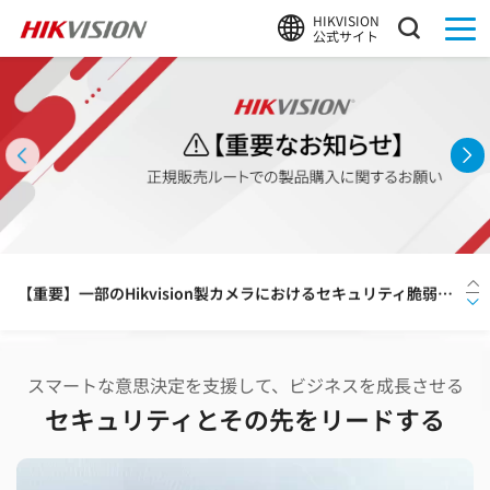
HIKVISION
公式サイト
HIKVISION、熊検知AIアルゴリズム搭載カメラによる実証を支援
夏季休業のお知らせ
【重要】一部のHikvision製カメラにおけるセキュリティ脆弱性に関するお知らせと対応のお願い
Hikvision、ネットワークカメラ分野で世界初となるEUCC認証を取得
スマートな意思決定を支援して、ビジネスを成長させる
【新製品】HDD容量を約30%〜最大50%削減！HIKVISION、画質を落とさず長期録画を可能にする「Guanlan AIエンコーディング」搭載の次世代DVR「PowerX 2.0」シリーズを発表
セキュリティとその先をリードする
HIKVISION、熊検知AIアルゴリズム搭載カメラによる実証を支援