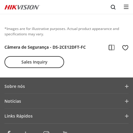
Skip to content
*Images are for illustrative purposes. Actual product appearance and
specifications may vary.
Câmera de Segurança - DS-2CE12DFT-FC
Sales Inquiry
Sobre nós
Perfil da Empresa
Notícias
Relações com Investidores
Blog
Links Rápidos
Cibersegurança
Últimas Notícias
Seletores de Produtos e Ferramentas de Projeto
Conformidade
Casos de Sucesso