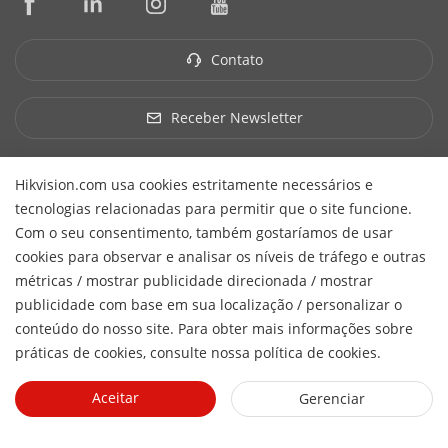
Ferramentas de Instalação e Manutenção
Sustentabilidade
HikSnap
Software de Gestão
Foco em Qualidade
Contato
Biblioteca de Vídeos
SDKs de Integração
Fale Conosco
Garantia e Troca Expressa
Perguntas Frequentes
Receber Newsletter
Suporte Técnico
Hikvision do Brasil Comércio de Equipamentos de Segurança
Hikvision.com usa cookies estritamente necessários e
Ltda.
CNPJ/MF: 15.431.830/0001-40
© 2026 Hangzhou
tecnologias relacionadas para permitir que o site funcione.
Hikvision Digital Technology Co., Ltd. All Rights Reserved.
Com o seu consentimento, também gostaríamos de usar
Política de Privacidade
Política de Cookies
Preferências de
cookies para observar e analisar os níveis de tráfego e outras
Cookies
Cancelar Assinatura
métricas / mostrar publicidade direcionada / mostrar
H
publicidade com base em sua localização / personalizar o
conteúdo do nosso site. Para obter mais informações sobre
práticas de cookies, consulte nossa política de cookies.
Aceitar
Gerenciar