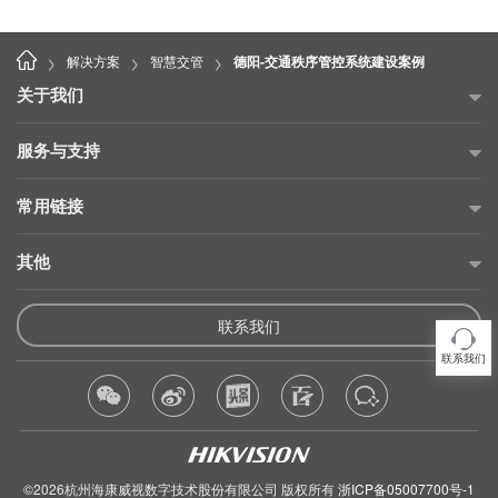
>
>
>
解决方案
智慧交管
德阳-交通秩序管控系统建设案例
关于我们
公司简介
服务与支持
海康威视公益
故障自查
常用链接
投资者关系
售后服务网点
海康云商
其他
可持续发展
产品保修承诺
海康云眸
招贤纳士
供应商平台
维修在线申请
联系我们
海康互联
联系我们
产品使用倡议
维修状态查询
联系我们
海康云觅
隐私条款
产品延保购买
海康合作伙伴
法律声明
产品公告
侵权产品举报
©2026杭州海康威视数字技术股份有限公司 版权所有
浙ICP备05007700号-1