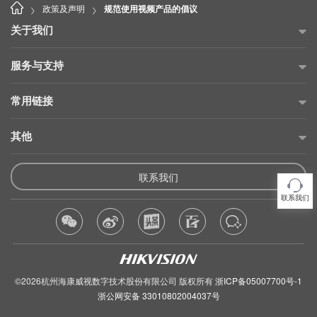
>
>
政策及声明
规范使用视频产品的倡议
关于我们
公司简介
服务与支持
海康威视公益
故障自查
常用链接
投资者关系
售后服务网点
海康云商
其他
可持续发展
产品保修承诺
海康云眸
招贤纳士
供应商平台
维修在线申请
联系我们
海康互联
联系我们
产品使用倡议
维修状态查询
联系我们
海康云觅
隐私条款
产品延保购买
海康合作伙伴
法律声明
产品公告
侵权产品举报
©2026杭州海康威视数字技术股份有限公司 版权所有
浙ICP备05007700号-1
信息安全管理政策
浙公网安备 33010802004037号