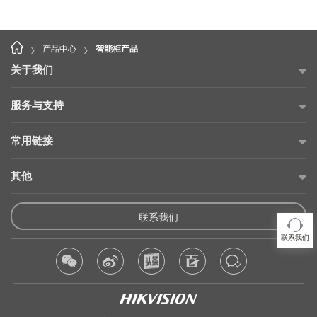
>
>
产品中心
智能柜产品
关于我们
公司简介
服务与支持
海康威视公益
故障自查
常用链接
投资者关系
售后服务网点
海康云商
其他
可持续发展
产品保修承诺
海康云眸
招贤纳士
供应商平台
维修在线申请
联系我们
海康互联
联系我们
产品使用倡议
维修状态查询
联系我们
海康云觅
隐私条款
产品延保购买
海康合作伙伴
法律声明
产品公告
侵权产品举报