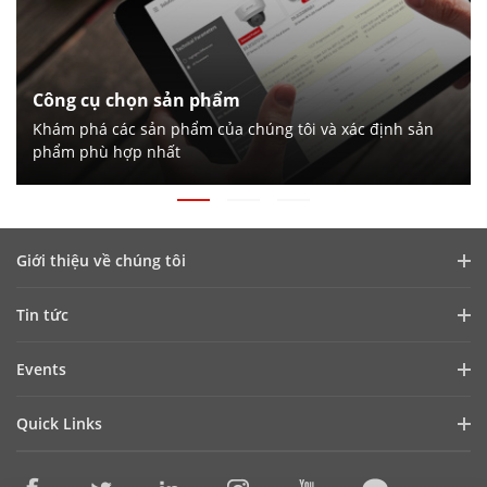
Công cụ chọn sản phẩm
Khám phá các sản phẩm của chúng tôi và xác định sản
phẩm phù hợp nhất
Giới thiệu về chúng tôi
Hồ sơ công ty
Tin tức
Quan hệ đầu tư
Blog
Events
An ninh mạng
Cập nhật tin tức
Hikvision Live
Sự bền vững
Quick Links
Câu chuyện thành công
Event List
Tập trung vào chất lượng
Hikvision eLearning
Liên hệ với chúng tôi