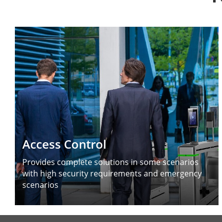
Access Control
Provides complete solutions in some scenarios
with high security requirements and emergency
scenarios