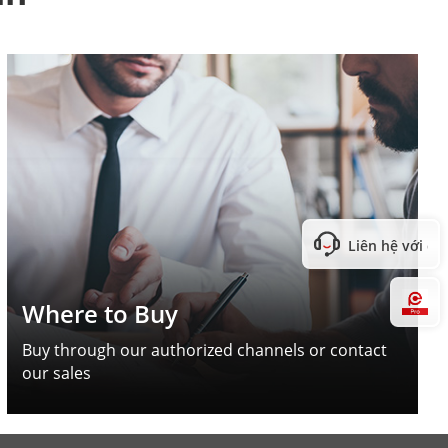
Liên hệ với ch
Hi
Where to Buy
Buy through our authorized channels or contact
our sales