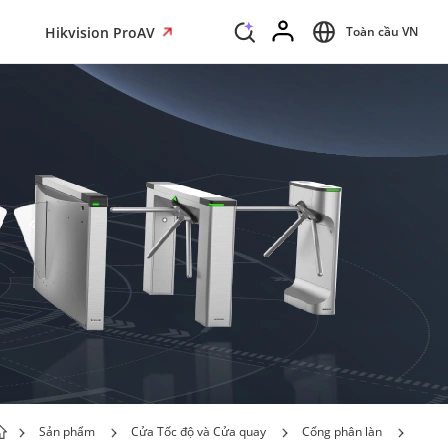
Hikvision ProAV
Toàn cầu VN
Sản phẩm
Cửa Tốc độ và Cửa quay
Cổng phân làn