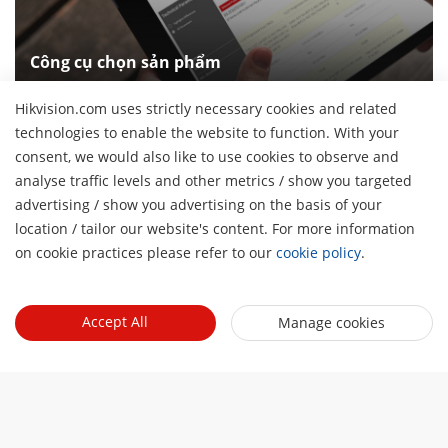
Công cụ chọn sản phẩm
Khám phá các sản phẩm của chúng tôi và xác định sản
Hikvision.com uses strictly necessary cookies and related
phẩm phù hợp nhất
technologies to enable the website to function. With your
consent, we would also like to use cookies to observe and
analyse traffic levels and other metrics / show you targeted
Giới thiệu về chúng tôi
advertising / show you advertising on the basis of your
H
Hồ sơ công ty
location / tailor our website's content. For more information
Tin tức
on cookie practices please refer to our
cookie policy
.
Quan hệ đầu tư
Blog
Events
An ninh mạng
Cập nhật tin tức
Accept All
Manage cookies
Hikvision Live
Sự bền vững
Quick Links
Câu chuyện thành công
Event List
Tập trung vào chất lượng
Hikvision eLearning
Liên hệ với chúng tôi
Nơi mua
Công nghệ cốt lõi