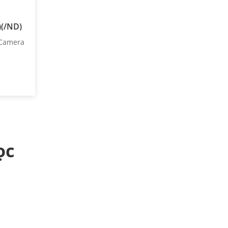
)(/ND)
 Camera
ọc