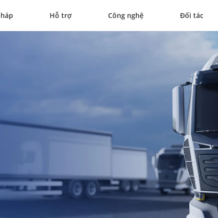
pháp
Hỗ trợ
Công nghệ
Đối tác
 đi