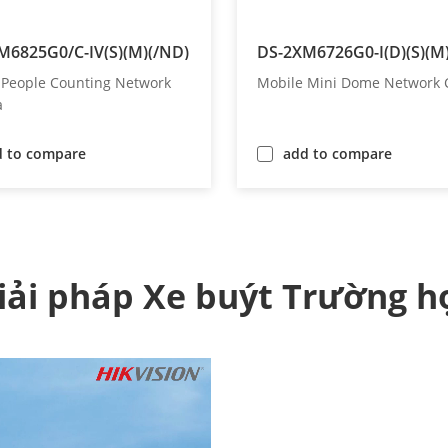
M6825G0/C-IV(S)(M)(/ND)
DS-2XM6726G0-I(D)(S)(M
 People Counting Network
Mobile Mini Dome Network
a
d to compare
add to compare
iải pháp Xe buýt Trường h