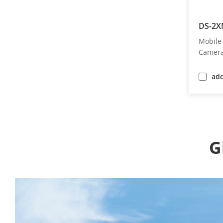
DS-2X
Mobile
Camer
ad
G