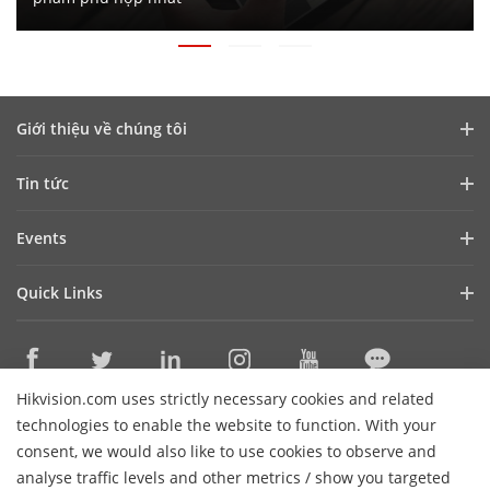
Giới thiệu về chúng tôi
Hồ sơ công ty
Tin tức
Quan hệ đầu tư
Blog
Events
An ninh mạng
Cập nhật tin tức
Hikvision Live
Sự bền vững
Quick Links
Câu chuyện thành công
Event List
Tập trung vào chất lượng
Hikvision eLearning
Liên hệ với chúng tôi
Nơi mua
Hikvision.com uses strictly necessary cookies and related
Công nghệ cốt lõi
Contact Us
technologies to enable the website to function. With your
Sitemap
consent, we would also like to use cookies to observe and
analyse traffic levels and other metrics / show you targeted
Hik-Tech Star
Subscribe Newsletter