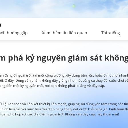
n
hỏi thường gặp
Xem thêm tin liên quan
Tải xuống
m phá kỷ nguyên giám sát không
ạn đang ở ngoài trời, tại một công trường xây dựng bận rộn, hoặc ở một nơi nhanh
ắc rối. Ở đây, Dòng sản phẩm không dây giống như một công cụ thay đổi cuộc chơi
ng đến một kỷ nguyên mới, nơi bạn không phải lo lắng về dây cáp.
ữ liệu an toàn và liên kết thiết bị liền mạch, giúp người dùng yên tâm trong các
hình liên tục với mức tiêu thụ điện năng thấp, đạt được khả năng ghi hình toàn thờ
toàn phù hợp với các địa điểm ngoài trời. Không cần dây cáp, hãy thoải mái!