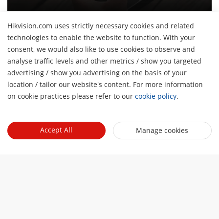
Hikvision.com uses strictly necessary cookies and related
technologies to enable the website to function. With your
consent, we would also like to use cookies to observe and
Giới thiệu về chúng tôi
analyse traffic levels and other metrics / show you targeted
advertising / show you advertising on the basis of your
Hồ sơ công ty
H
Tin tức
location / tailor our website's content. For more information
Quan hệ đầu tư
on cookie practices please refer to our
cookie policy
.
Blog
Events
An ninh mạng
Cập nhật tin tức
Hikvision Live
Sự bền vững
Quick Links
Accept All
Câu chuyện thành công
Manage cookies
Event List
Tập trung vào chất lượng
Hikvision eLearning
Liên hệ với chúng tôi
Nơi mua
Công nghệ cốt lõi
Contact Us
Sitemap
Hik-Tech Star
Subscribe Newsletter