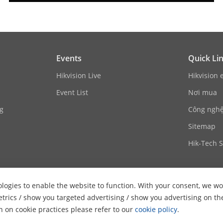
Events
Quick Li
Hikvision Live
Hikvision 
Event List
Nơi mua
g
Công nghệ 
Sitemap
Hik-Tech S
logies to enable the website to function. With your consent, we wou
etrics / show you targeted advertising / show you advertising on th
on on cookie practices please refer to our
cookie policy
.
ghts Reserved.
Privacy Policy
Cookie Policy
Cookies Preferences