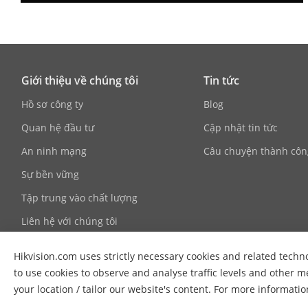
Giới thiệu về chúng tôi
Tin tức
Hồ sơ công ty
Blog
Quan hệ đầu tư
Cập nhật tin tức
An ninh mạng
Câu chuyện thành côn
Sự bền vững
Tập trung vào chất lượng
Liên hệ với chúng tôi
Hikvision.com uses strictly necessary cookies and related techno
to use cookies to observe and analyse traffic levels and other m
your location / tailor our website's content. For more informati
© 2026 Hangzhou Hikvision Digital Technology Co., Ltd. All Ri