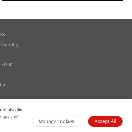
nks
eLearning
cốt lõi
tar
ld also like
Contact Us
Subscribe Newsletter
e basis of
Accept All
Manage cookies
Cancel Subscription