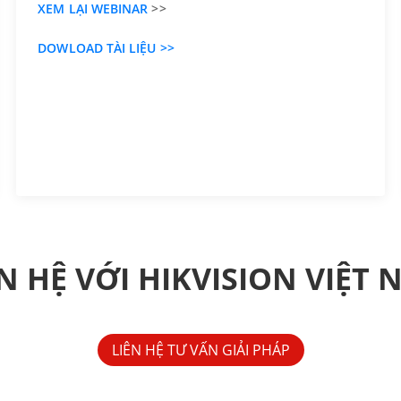
XEM LẠI WEBINAR
>>
DOWLOAD TÀI LIỆU >>
N HỆ VỚI HIKVISION VIỆT
LIÊN HỆ TƯ VẤN GIẢI PHÁP