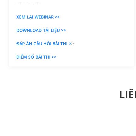
---------------
XEM LẠI WEBINAR >>
DOWNLOAD TÀI LIỆU >>
ĐÁP ÁN CÂU HỎI BÀI THI >
>
ĐIỂM SỐ BÀI THI >>
LIÊ