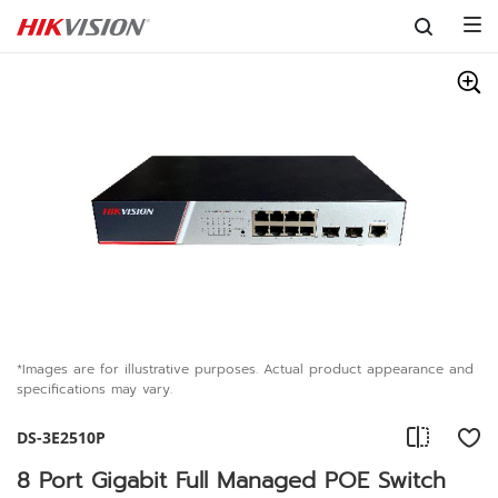
Skip to content
*Images are for illustrative purposes. Actual product appearance and
specifications may vary.
DS-3E2510P
8 Port Gigabit Full Managed POE Switch