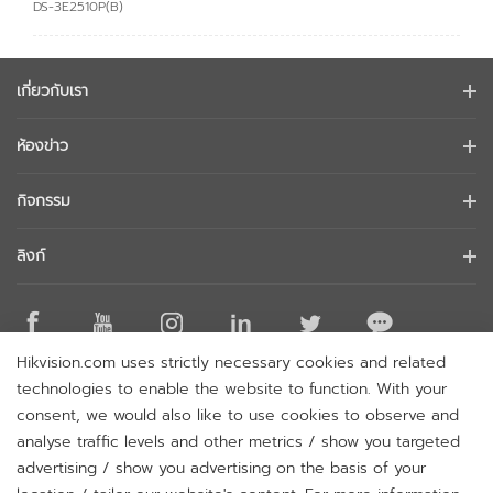
DS-3E2510P(B)
เกี่ยวกับเรา
ข้อมูลบริษัท
ห้องข่าว
นักลงทุนสัมพันธ์
บล็อก
กิจกรรม
การรักษาความปลอดภัยทางไซเบอร์
ข่าวล่าสุด
Hikvision Live
ความยั่งยืน
ลิงก์
เรื่องราวความสำเร็จ
รายการกิจกรรม
มุ่งเน้นคุณภาพ
Hikvision eLearning
การกล่าวถึงในข่าว
ติดต่อเรา
สถานที่ซื้อ
Hikvision.com uses strictly necessary cookies and related
เทคโนโลยีหลัก
ติดต่อเรา
technologies to enable the website to function. With your
แผนผังเว็บไซต์
consent, we would also like to use cookies to observe and
analyse traffic levels and other metrics / show you targeted
สมัครรับจดหมายข่าว
advertising / show you advertising on the basis of your
H