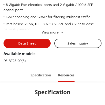
8 Gigabit Poe electrical ports and 2 Gigabit / 100M SFP
optical ports.
IGMP snooping and GRMP for filtering multicast traffic.
Port‐based VLAN, IEEE 802.1Q VLAN, and GVRP to ease
network planning.
View more
Support IEEE 802.1x authentication, radius and bdtacacs +
authentication.
Data Sheet
Sales Inquiry
Support EAPs and ERPs Ethernet ring network protection
protocol.
Available models:
QoS (IEEE 802.1P/1Q and TOS/DiffServ) to increase
DS-3E2510P(B)
determinism.
Support IEEE 802.3af/at compliant PoE.
Specification
Resources
Each PoE port provides up to 30W output power.
PoE management: PoE device detection, PoE power
Specification
management.
Easy network management by web browser, Console,
Telnet, SSH.