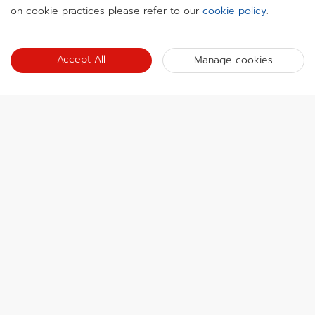
on cookie practices please refer to our
cookie policy
.
4K
ด้วยความละเอียดที่สูงกว่ามาตรฐาน HD 1080p ถึงสี่เท่า ทำให้ 4K
Accept All
Manage cookies
กลายมาเป็นมาตรฐานใหม่สำหรับระบบการรักษาความปลอดภัยที่ใช้
วิดีโอ
เกี่ยวกับเรา
ข้อมูลบริษัท
ห้องข่าว
นักลงทุนสัมพันธ์
บล็อก
กิจกรรม
การรักษาความปลอดภัยทางไซเบอร์
ข่าวล่าสุด
Hikvision Live
ความยั่งยืน
ลิงก์
เรื่องราวความสำเร็จ
รายการกิจกรรม
มุ่งเน้นคุณภาพ
Hikvision eLearning
การกล่าวถึงในข่าว
ติดต่อเรา
สถานที่ซื้อ