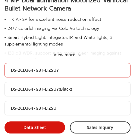
4 MP Dual Illumination Motorized Varifocal
Bullet Network Camera
HIK AI-ISP for excellent noise reduction effect
24/7 colorful imaging via ColorVu technology
Smart Hybrid Light: Integrates IR and White lights, 3
supplemental lighting modes
130 dB WDR, support Auto mode, clear imaging against
View more
strong back light
AcuSense: Focus on person and vehicle classification based
DS-2CD3647G3T-LIZSUY
on deep learning
Motorized varifocal lens for easy installation and monitoring
DS-2CD3647G3T-LIZSUY(Black)
Built-in arrayed dual-microphone for real-time high quality
audio security
DS-2CD3647G3T-LIZSU
Water and dust resistant (IP67) and vandal resistant (IK10)
-Y: Anti-corrosion design, providing reliability and longevity
compared to standard (NEMA 4X)
Data Sheet
Sales Inquiry