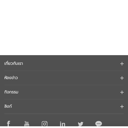
เกี่ยวกับเรา
ข้อมูลบริษัท
ห้องข่าว
นักลงทุนสัมพันธ์
บล็อก
กิจกรรม
การรักษาความปลอดภัยทางไซเบอร์
ข่าวล่าสุด
Hikvision Live
ความยั่งยืน
ลิงก์
เรื่องราวความสำเร็จ
รายการกิจกรรม
มุ่งเน้นคุณภาพ
Hikvision eLearning
การกล่าวถึงในข่าว
ติดต่อเรา
สถานที่ซื้อ