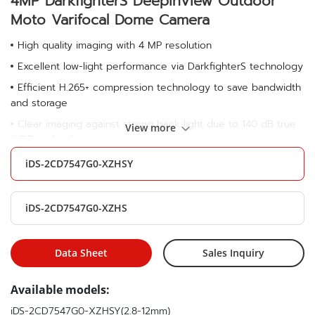
4MP DarkfighterS DeepinView Outdoor
Moto Varifocal Dome Camera
High quality imaging with 4 MP resolution
Excellent low-light performance via DarkfighterS technology
Efficient H.265+ compression technology to save bandwidth
and storage
Clear imaging against strong back light due to 140 dB true
View more
WDR technology
5 streams to meet a wide variety of applications
iDS-2CD7547G0-XZHSY
Water and dust resistant (IP67) and vandal proof (IK10)
Unique PTRZ capability for efficient installation
iDS-2CD7547G0-XZHS
Data Sheet
Sales Inquiry
Available models:
iDS-2CD7547G0-XZHSY(2.8-12mm)