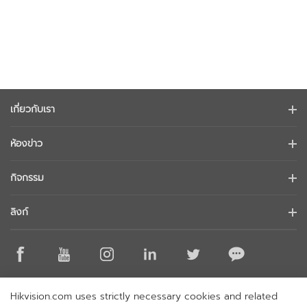
เกี่ยวกับเรา
ข้อมูลบริษัท
ห้องข่าว
นักลงทุนสัมพันธ์
บล็อก
กิจกรรม
การรักษาความปลอดภัยทางไซเบอร์
ข่าวล่าสุด
Hikvision Live
ความยั่งยืน
ลิงก์
เรื่องราวความสำเร็จ
รายการกิจกรรม
มุ่งเน้นคุณภาพ
Hikvision eLearning
การกล่าวถึงในข่าว
ติดต่อเรา
สถานที่ซื้อ
เทคโนโลยีหลัก
ติดต่อเรา
Hikvision.com uses strictly necessary cookies and related