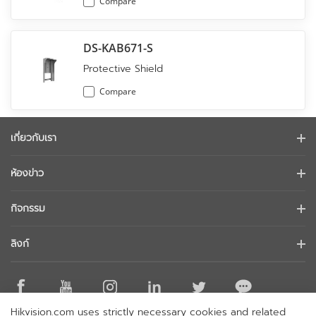
Compare
DS-KAB671-S
Protective Shield
Compare
เกี่ยวกับเรา
ข้อมูลบริษัท
ห้องข่าว
นักลงทุนสัมพันธ์
บล็อก
กิจกรรม
การรักษาความปลอดภัยทางไซเบอร์
ข่าวล่าสุด
Hikvision Live
ความยั่งยืน
ลิงก์
เรื่องราวความสำเร็จ
รายการกิจกรรม
มุ่งเน้นคุณภาพ
Hikvision eLearning
การกล่าวถึงในข่าว
ติดต่อเรา
สถานที่ซื้อ
Hikvision.com uses strictly necessary cookies and related