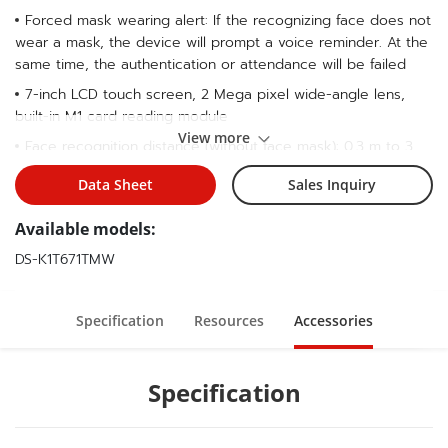
Forced mask wearing alert: If the recognizing face does not
wear a mask, the device will prompt a voice reminder. At the
same time, the authentication or attendance will be failed
7-inch LCD touch screen, 2 Mega pixel wide-angle lens,
built-in M1 card reading module
View more
Face recognition distance (without face mask): 0.3 m to 3
m, Duration ＜ 0.2 s/User, Accuracy rate ≥ 99%
Data Sheet
Sales Inquiry
Max. 50,000 faces, Max. 50,000 cards
Available models:
Two-way audio with client software,indoor station, and main
station
DS-K1T671TMW
Supports TCP/IP,Wi-Fi
Configuration via the web client
Specification
Resources
Accessories
Supports ISAPI and ISUP5.0 protocol
IP65
Specification