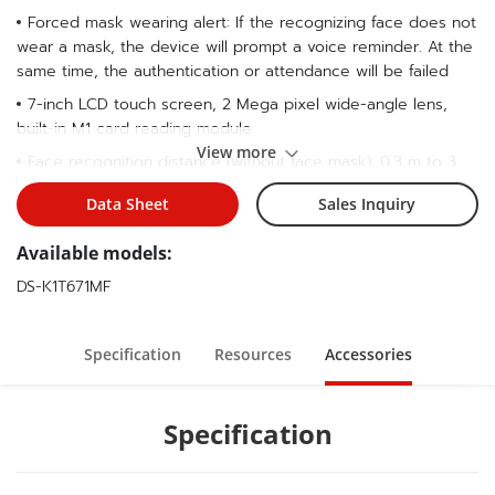
Forced mask wearing alert: If the recognizing face does not
wear a mask, the device will prompt a voice reminder. At the
same time, the authentication or attendance will be failed
7-inch LCD touch screen, 2 Mega pixel wide-angle lens,
built-in M1 card reading module
View more
Face recognition distance (without face mask): 0.3 m to 3
m, Duration ＜ 0.2 s/User, Accuracy rate ≥ 99%
Data Sheet
Sales Inquiry
Max.6000 faces, Max.6000 cards and Max. 5000
fingerprints
Available models:
Two-way audio with client software,indoor station, and main
DS-K1T671MF
station
Supports TCP/IP
Specification
Resources
Accessories
Configuration via the web client
Supports ISAPI and ISUP5.0 protocol
Specification
IP65