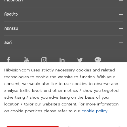
เกี่ยวกับเรา
ข้อมูลบริษัท
ห้องข่าว
นักลงทุนสัมพันธ์
บล็อก
กิจกรรม
การรักษาความปลอดภัยทางไซเบอร์
ข่าวล่าสุด
Hikvision Live
ความยั่งยืน
ลิงก์
เรื่องราวความสำเร็จ
รายการกิจกรรม
มุ่งเน้นคุณภาพ
Hikvision eLearning
การกล่าวถึงในข่าว
ติดต่อเรา
สถานที่ซื้อ
Hikvision.com uses strictly necessary cookies and related
เทคโนโลยีหลัก
ติดต่อเรา
technologies to enable the website to function. With your
แผนผังเว็บไซต์
consent, we would also like to use cookies to observe and
analyse traffic levels and other metrics / show you targeted
สมัครรับจดหมายข่าว
advertising / show you advertising on the basis of your
H
location / tailor our website's content. For more information
© 2026 Hangzhou Hikvision Digital Technology Co., Ltd. All
on cookie practices please refer to our
cookie policy
.
Rights Reserved.
Privacy Policy
Cookie Policy
Cookies
Preferences
Cancel Subscription