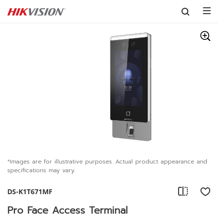
Skip to content
*Images are for illustrative purposes. Actual product appearance and
specifications may vary.
DS-K1T671MF
Pro Face Access Terminal