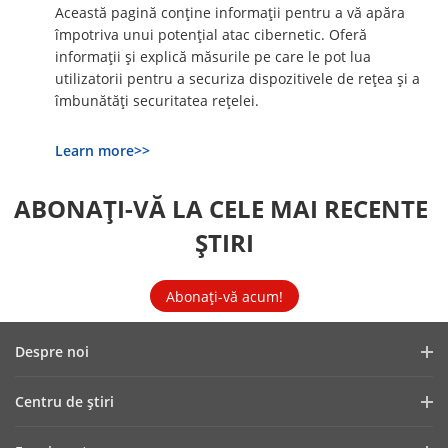
Această pagină conţine informaţii pentru a vă apăra
împotriva unui potenţial atac cibernetic. Oferă
informaţii şi explică măsurile pe care le pot lua
utilizatorii pentru a securiza dispozitivele de reţea şi a
îmbunătăţi securitatea reţelei.
Learn more>>
ABONAȚI-VĂ LA CELE MAI RECENTE 
ȘTIRI
Abonați-vă acum!
Despre noi
Profilul companiei
Centru de ştiri
Raport financiar
Blog