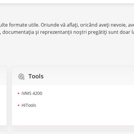
lte formate utile. Oriunde vă aflaţi, oricând aveţi nevoie, a
e, documentația şi reprezentanţii noștri pregătiţi sunt doar l
Tools
iVMS 4200
HiTools