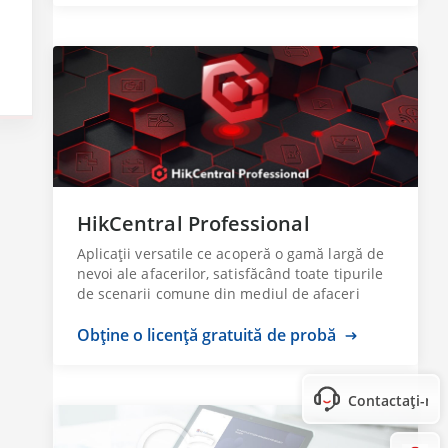
HikCentral Professional
Aplicații versatile ce acoperă o gamă largă de
nevoi ale afacerilor, satisfăcând toate tipurile
de scenarii comune din mediul de afaceri
Obține o licență gratuită de probă
Contactați-ne