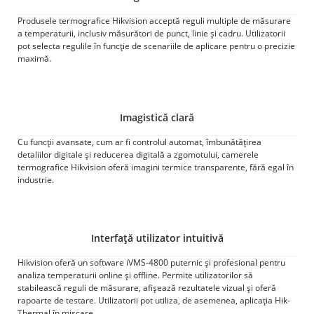
Produsele termografice Hikvision acceptă reguli multiple de măsurare
a temperaturii, inclusiv măsurători de punct, linie și cadru. Utilizatorii
pot selecta regulile în funcție de scenariile de aplicare pentru o precizie
maximă.
Imagistică clară
Cu funcții avansate, cum ar fi controlul automat, îmbunătățirea
detaliilor digitale și reducerea digitală a zgomotului, camerele
termografice Hikvision oferă imagini termice transparente, fără egal în
industrie.
Interfață utilizator intuitivă
Hikvision oferă un software iVMS-4800 puternic și profesional pentru
analiza temperaturii online și offline. Permite utilizatorilor să
stabilească reguli de măsurare, afișează rezultatele vizual și oferă
rapoarte de testare. Utilizatorii pot utiliza, de asemenea, aplicația Hik-
Thermal în mișcare.