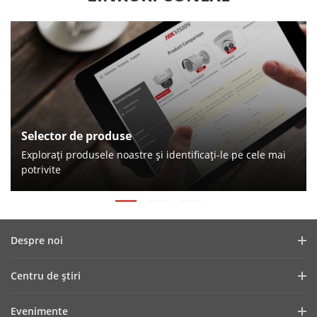
Selector de produse
Exploraţi produsele noastre şi identificaţi-le pe cele mai
potrivite
Despre noi
Profilul companiei
Centru de ştiri
Raport financiar
Blog
Evenimente
Securitate cibernetică