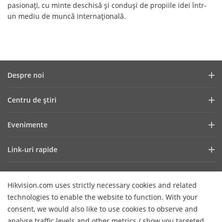
pasionați, cu minte deschisă și conduși de propiile idei într-
un mediu de muncă internațională.
Despre noi
Profilul companiei
Centru de ştiri
Raport financiar
Blog
Evenimente
Securitate cibernetică
Cele mai recente știri
Showroom Digital
Sustenabilitate
Link-uri rapide
Poveşti de succes
Hikvision Live
Focus pe calitate
Tehnologii fundamentale
HikSnap
Listă de evenimente
Contactaţi-ne
De unde cumpăraţi
Hikvision.com uses strictly necessary cookies and related
Careers
technologies to enable the website to function. With your
Suport Online
Contactează-ne
consent, we would also like to use cookies to observe and
Produse eliminate
analyse traffic levels and other metrics / show you targeted