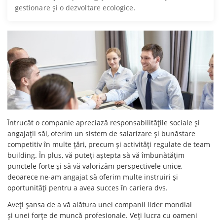
gestionare și o dezvoltare ecologice.
Întrucât o companie apreciază responsabilitățile sociale și
angajații săi, oferim un sistem de salarizare și bunăstare
competitiv în multe țări, precum și activități regulate de team
building. În plus, vă puteți aștepta să vă îmbunătățim
punctele forte și să vă valorizăm perspectivele unice,
deoarece ne-am angajat să oferim multe instruiri și
oportunități pentru a avea succes în cariera dvs.
Aveți șansa de a vă alătura unei companii lider mondial
și unei forțe de muncă profesionale. Veți lucra cu oameni