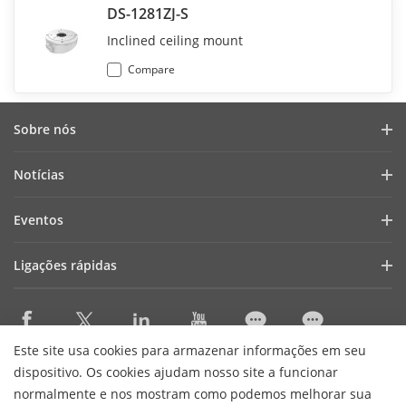
DS-1281ZJ-S
Inclined ceiling mount
Compare
Sobre nós
Perfil da empresa
Notícias
Relatório financeiro
Blogue
Eventos
Cibersegurança
Notícias recentes
Webinars
Sustentabilidade
Ligações rápidas
Histórias de sucesso
Lista de eventos
Focused On Quality
AIoT Technologies
HikSnap
Contacte-nos
Onde comprar
Careers
Este site usa cookies para armazenar informações em seu
Accessibility Statement
Contact Us
dispositivo. Os cookies ajudam nosso site a funcionar
normalmente e nos mostram como podemos melhorar sua