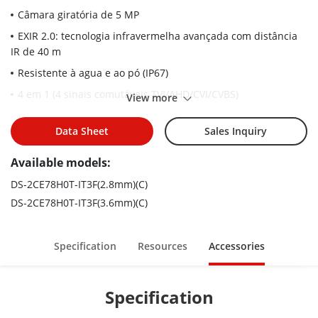
Câmara giratória de 5 MP
EXIR 2.0: tecnologia infravermelha avançada com distância
IR de 40 m
Resistente à agua e ao pó (IP67)
4 em 1 (4 sinais comutáveis TVI/AHD/CVI/CVBS)
View more
Data Sheet
Sales Inquiry
Available models:
DS-2CE78H0T-IT3F(2.8mm)(C)
DS-2CE78H0T-IT3F(3.6mm)(C)
Specification
Resources
Accessories
Specification