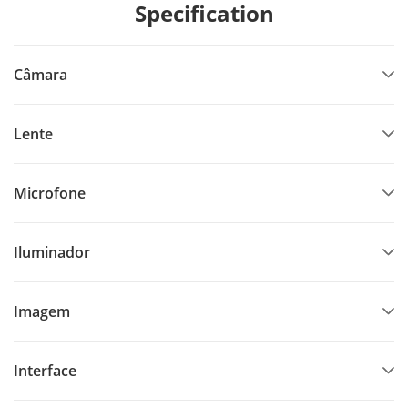
Specification
(TVI/AHD/CVI/CVBS)
Resistente à agua e ao pó (IP67)
Câmara
Lente
Microfone
Iluminador
Imagem
Interface