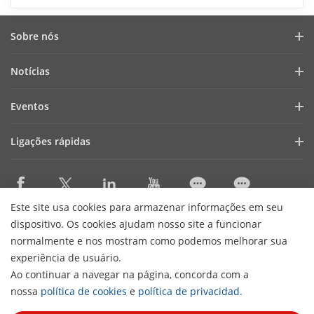
Sobre nós
Perfil da empresa
Notícias
Relatório financeiro
Blogue
Eventos
Cibersegurança
Notícias recentes
Webinars
Sustentabilidade
Ligações rápidas
Histórias de sucesso
Lista de eventos
Focused On Quality
AIoT Technologies
HikSnap
Contacte-nos
Onde comprar
Careers
Este site usa cookies para armazenar informações em seu
Accessibility Statement
Contact Us
dispositivo. Os cookies ajudam nosso site a funcionar
normalmente e nos mostram como podemos melhorar sua
experiência de usuário.
Subscribe Newsletter
Ao continuar a navegar na página, concorda com a
H
nossa
política de cookies
e
política de privacidad.
© 2026 Hangzhou Hikvision Digital Technology Co., Ltd. All