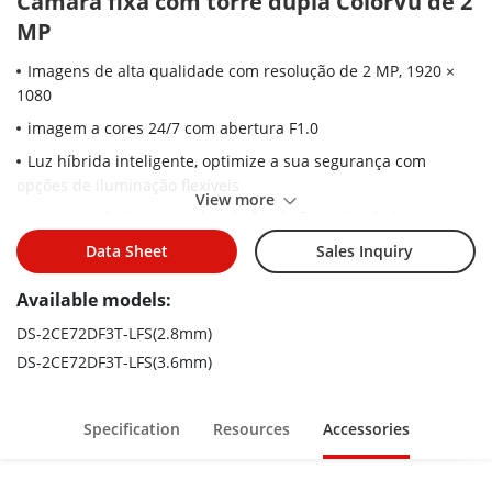
Câmara fixa com torre dupla ColorVu de 2
MP
Imagens de alta qualidade com resolução de 2 MP, 1920 ×
1080
imagem a cores 24/7 com abertura F1.0
Luz híbrida inteligente, optimize a sua segurança com
opções de iluminação flexíveis
View more
Imagens nítidas contra luz de fundo forte devido à
tecnologia WDR real de 130 dB
Data Sheet
Sales Inquiry
a tecnologia 3D DNR proporciona imagens limpas e nítidas
Available models:
2.lente focal fixa de 8 mm, 3,6 mm
DS-2CE72DF3T-LFS(2.8mm)
Até 40 m de distância de luz branca para imagens
DS-2CE72DF3T-LFS(3.6mm)
nocturnas brilhantes
Distância IR até 40 m para imagens nocturnas brilhantes
Specification
Resources
Accessories
Áudio de alta qualidade com áudio através de cabo coaxial,
microfone incorporado
Uma porta para quatro sinais comutáveis