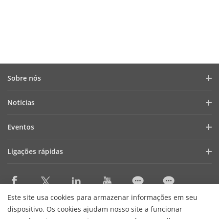
Sobre nós
Perfil da empresa
Notícias
Relatório financeiro
Blogue
Eventos
Cibersegurança
Notícias recentes
Webinars
Sustentabilidade
Ligações rápidas
Histórias de sucesso
Lista de eventos
Focused On Quality
AIoT Technologies
HikSnap
Contacte-nos
Onde comprar
Careers
Este site usa cookies para armazenar informações em seu
Accessibility Statement
Contact Us
dispositivo. Os cookies ajudam nosso site a funcionar