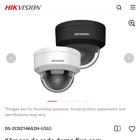
*Images are for illustrative purposes. Actual product appearance and
specifications may vary.
DS-2CD2146G2H-I(SU)