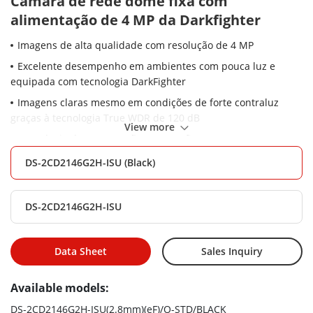
Câmara de rede dome fixa com
alimentação de 4 MP da Darkfighter
Imagens de alta qualidade com resolução de 4 MP
Excelente desempenho em ambientes com pouca luz e
equipada com tecnologia DarkFighter
Imagens claras mesmo em condições de forte contraluz
graças à tecnologia True WDR de 120 dB
View more
Tecnologia de compressão H.265+ eficaz
Foco na classificação de alvos humanos e de veículos com
DS-2CD2146G2H-ISU (Black)
base em algoritmos de Deep Learning
Microfone integrado para segurança automóvel em tempo
DS-2CD2146G2H-ISU
real (-SU)
Resistente à água e ao pó (IP67) e resistente ao vandalismo
(IK10)
Data Sheet
Sales Inquiry
Available models:
DS-2CD2146G2H-ISU(2.8mm)(eF)/O-STD/BLACK