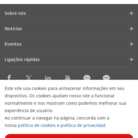
Sobre nós
Perfil da empresa
Notícias
Relatório financeiro
Blogue
Eventos
Cibersegurança
Notícias recentes
Webinars
Sustentabilidade
Ligações rápidas
Histórias de sucesso
Lista de eventos
Focused On Quality
AIoT Technologies
HikSnap
Contacte-nos
Onde comprar
Careers
Este site usa cookies para armazenar informações em seu
Accessibility Statement
Contact Us
dispositivo. Os cookies ajudam nosso site a funcionar
normalmente e nos mostram como podemos melhorar sua
experiência de usuário.
Subscribe Newsletter
Ao continuar a navegar na página, concorda com a
H
nossa
política de cookies
e
política de privacidad.
© 2026 Hangzhou Hikvision Digital Technology Co., Ltd. All
Rights Reserved.
Privacy Policy
Cookie Policy
Cookies