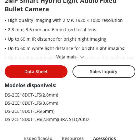
2MP Smart Hybrid Light Audio Fixed
Bullet Camera
High quality imaging with 2 MP, 1920 × 1080 resolution
2.8 mm, 3.6 mm and 6 mm fixed focal lens
Up to 60 m IR distance for bright night imaging
Up to 60 m white light distance for bright night imaging
Veja mais
High quality audio with audio over coaxial cable, built-in mic
One port for four switchable signals (TVI/AHD/CVI/CVBS）
Data Sheet
Sales Inquiry
Water and dust resistant (IP67)
Modelos disponíveis:
Smart-Hybrid light, optimize your security with flexible
lighting options
DS-2CE18D0T-LFS(2.8mm)
DS-2CE18D0T-LFS(3.6mm)
DS-2CE18D0T-LFS(6mm)
DS-2CE18D0T-LFS(2.8mm)(BRA STD)/CKD
Especificação
Resources
Acessórios