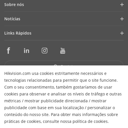
Sobre nós
Perfil da Empresa
Notícias
Relações com Investidores
Blog
Links Rápidos
Cibersegurança
Últimas Notícias
Seletores de Produtos e Ferramentas de Projeto
Conformidade
Casos de Sucesso
Ferramentas de Instalação e Manutenção
Sustentabilidade
HikSnap
Software de Gestão
Foco em Qualidade
Contato
Biblioteca de Vídeos
SDKs de Integração
Fale Conosco
Hikvision.com usa cookies estritamente necessários e
tecnologias relacionadas para permitir que o site funcione.
Garantia e Troca Expressa
Perguntas Frequentes
Receber Newsletter
Com o seu consentimento, também gostaríamos de usar
Suporte Técnico
cookies para observar e analisar os níveis de tráfego e outras
Hikvision do Brasil Comércio de Equipamentos de Segurança
métricas / mostrar publicidade direcionada / mostrar
H
Ltda.
CNPJ/MF: 15.431.830/0001-40
© 2026 Hangzhou
publicidade com base em sua localização / personalizar o
Hikvision Digital Technology Co., Ltd. All Rights Reserved.
conteúdo do nosso site. Para obter mais informações sobre
Política de Privacidade
Política de Cookies
Preferências de
práticas de cookies, consulte nossa política de cookies.
Cookies
Cancelar Assinatura