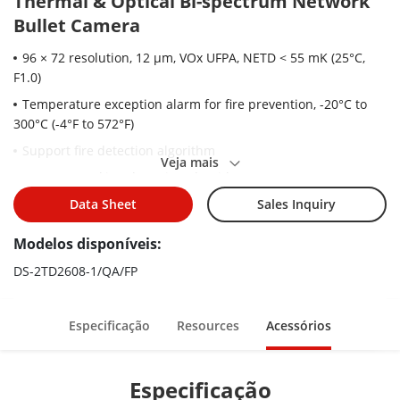
Thermal & Optical Bi-spectrum Network
Bullet Camera
96 × 72 resolution, 12 μm, VOx UFPA, NETD < 55 mK (25°C,
F1.0)
Temperature exception alarm for fire prevention, -20°C to
300°C (-4°F to 572°F)
Support fire detection algorithm
Veja mais
Support smoking detection algorithm
Image processing technology: linear, histogram, self-
Data Sheet
Sales Inquiry
adaptive thermal AGC mode, DDE, 3D DNR
Modelos disponíveis:
High quality detector with 10 years guarantee
DS-2TD2608-1/QA/FP
Especificação
Resources
Acessórios
Especificação