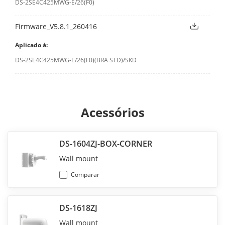
DS-2SE4C425MWG-E/26(F0)
Firmware_V5.8.1_260416
Aplicado à:
DS-2SE4C425MWG-E/26(F0)(BRA STD)/SKD
Acessórios
DS-1604ZJ-BOX-CORNER
Wall mount
Comparar
DS-1618ZJ
Wall mount