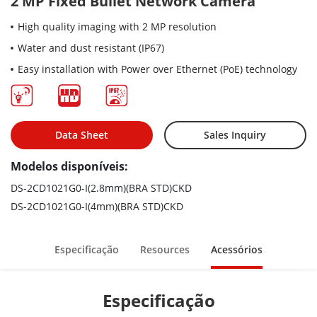
2 MP Fixed Bullet Network Camera
High quality imaging with 2 MP resolution
Water and dust resistant (IP67)
Easy installation with Power over Ethernet (PoE) technology
Data Sheet
Sales Inquiry
Modelos disponíveis:
DS-2CD1021G0-I(2.8mm)(BRA STD)CKD
DS-2CD1021G0-I(4mm)(BRA STD)CKD
Especificação
Resources
Acessórios
Especificação