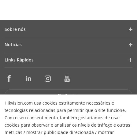
Sobre nós
Perfil da Empresa
Notícias
Relações com Investidores
Blog
Links Rápidos
Cibersegurança
Últimas Notícias
Seletores de Produtos e Ferramentas de Projeto
Conformidade
Casos de Sucesso
Ferramentas de Instalação e Manutenção
Sustentabilidade
HikSnap
Software de Gestão
Foco em Qualidade
Contato
Biblioteca de Vídeos
SDKs de Integração
Hikvision.com usa cookies estritamente necessários e
Fale Conosco
tecnologias relacionadas para permitir que o site funcione.
Garantia e Troca Expressa
Perguntas Frequentes
Receber Newsletter
Com o seu consentimento, também gostaríamos de usar
Suporte Técnico
cookies para observar e analisar os níveis de tráfego e outras
Hikvision do Brasil Comércio de Equipamentos de Segurança
métricas / mostrar publicidade direcionada / mostrar
H
Ltda.
CNPJ/MF: 15.431.830/0001-40
© 2026 Hangzhou