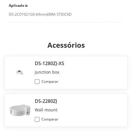
Aplicado à:
DS-2CD1021G0-I(4mm)(BRA STD)CKD
Acessórios
DS-1280ZJ-XS
Junction box
Comparar
DS-2280ZJ
Wall mount
Comparar