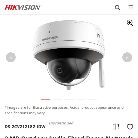
Skip to content
*Images are for illustrative purposes. Actual product appearance and
specifications may vary.
Discontinued
DS-2CV2121G2-IDW