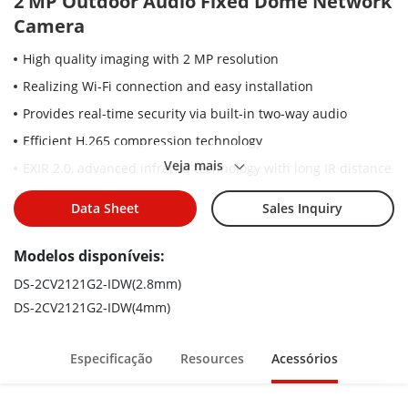
2 MP Outdoor Audio Fixed Dome Network
Camera
High quality imaging with 2 MP resolution
Realizing Wi-Fi connection and easy installation
Provides real-time security via built-in two-way audio
Efficient H.265 compression technology
Veja mais
EXIR 2.0, advanced infrared technology with long IR distance
Water and dust resistant (IP66)
Data Sheet
Sales Inquiry
Built-in memory card slot, support
microSD/microSDHC/microSDXC card, up to 512 GB
Modelos disponíveis:
(W) version models support mobile monitoring via Hik-
DS-2CV2121G2-IDW(2.8mm)
Connect
DS-2CV2121G2-IDW(4mm)
Especificação
Resources
Acessórios