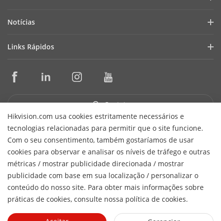
Perfil da Empresa
Notícias
Relações com Investidores
Blog
Links Rápidos
Cibersegurança
Últimas Notícias
Seletores de Produtos e Ferramentas de Projeto
Conformidade
Casos de Sucesso
Ferramentas de Instalação e Manutenção
Sustentabilidade
HikSnap
Software de Gestão
Foco em Qualidade
Contato
Biblioteca de Vídeos
SDKs de Integração
Fale Conosco
Hikvision.com usa cookies estritamente necessários e
tecnologias relacionadas para permitir que o site funcione.
Garantia e Troca Expressa
Perguntas Frequentes
Receber Newsletter
Com o seu consentimento, também gostaríamos de usar
Suporte Técnico
cookies para observar e analisar os níveis de tráfego e outras
Hikvision do Brasil Comércio de Equipamentos de Segurança
métricas / mostrar publicidade direcionada / mostrar
H
Ltda.
CNPJ/MF: 15.431.830/0001-40
© 2026 Hangzhou
publicidade com base em sua localização / personalizar o
Hikvision Digital Technology Co., Ltd. All Rights Reserved.
conteúdo do nosso site. Para obter mais informações sobre
Política de Privacidade
Política de Cookies
Preferências de
práticas de cookies, consulte nossa política de cookies.
Cookies
Cancelar Assinatura